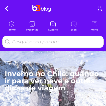
Promo
Presentes
Suporte
Blog
Menu
Inverno no Chile: quando
ir para ver neve e outras
dicas de viagem