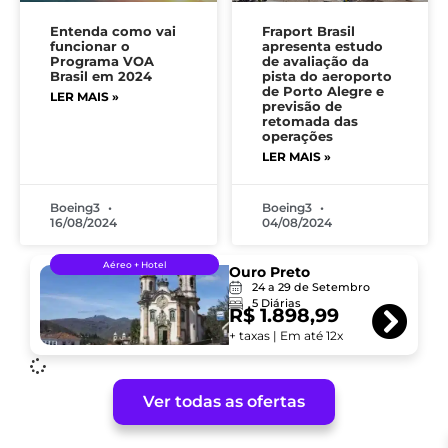
Entenda como vai
Fraport Brasil
funcionar o
apresenta estudo
Programa VOA
de avaliação da
Brasil em 2024
pista do aeroporto
de Porto Alegre e
LER MAIS »
previsão de
retomada das
operações
LER MAIS »
Boeing3
Boeing3
16/08/2024
04/08/2024
Aéreo + Hotel
Ouro Preto
24 a 29 de Setembro
5 Diárias
R$
1.898,99
+ taxas | Em até 12x
Ver todas as ofertas