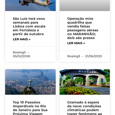
São Luís terá voos
Operação mira
semanais para
quadrilha que
Lisboa com escala
vendia falsas
em Fortaleza a
passagens aéreas
partir de outubro
no MARANHÃO;
dois são presos
LER MAIS »
LER MAIS »
Boeing3
05/02/2026
Boeing3
21/06/2025
Top 10 Passeios
Gramado à espera
Imperdíveis no Rio
da neve: condições
de Janeiro para Sua
climáticas podem
Próxima Viagem
trazer fenômeno ao