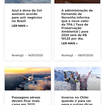
Azul e dona da Gol
A administração de
assinam acordo
Fernando de
para unir negócios
Noronha informa
no Brasil
que o novo valor
da TPA ( Taxa de
LER MAIS »
Preservação
Ambiental ) para
2025 será de R$
101,33 por dia.
LER MAIS »
Boeing3
16/01/2025
Boeing3
08/01/2025
Passagens aéreas
Inverno no Chile:
devem ficar mais
quando ir para ver
caras em 2025,
neve e outras dicas