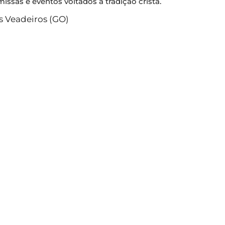
issas e eventos voltados à tradição cristã.
s Veadeiros (GO)