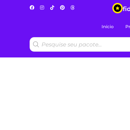
fi
Início
P
Feriado da Pá
destinos brasi
da muvuca