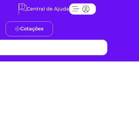
Central de Ajuda
Cotações
s: veja
izar e fugir