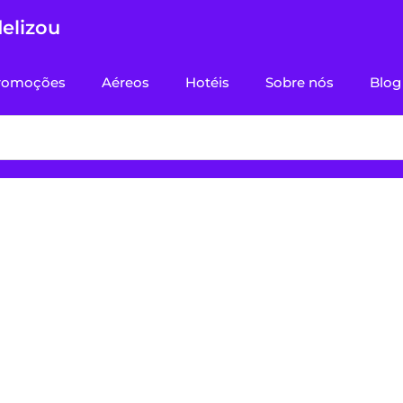
delizou
romoções
Aéreos
Hotéis
Sobre nós
Blog
scoa e de Tiradente
leiros para econom