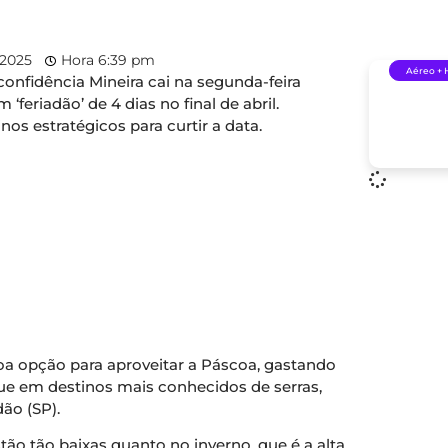
, 2025
Hora
6:39 pm
Aéreo + 
onfidência Mineira cai na segunda-feira
 ‘feriadão’ de 4 dias no final de abril.
os estratégicos para curtir a data.
boa opção para aproveitar a Páscoa, gastando
e em destinos mais conhecidos de serras,
ão (SP).
tão tão baixas quanto no inverno, que é a alta