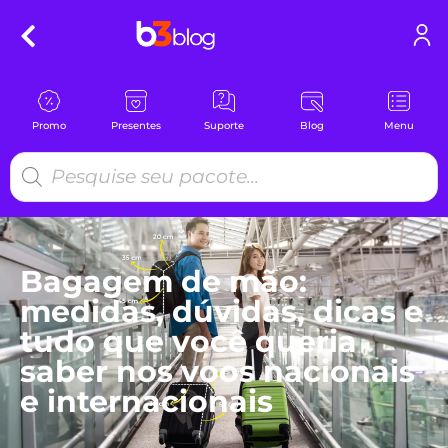
Promo
Presentes
Suporte
Blog
Menu
Bagagem de mão:
medidas, dúvidas, dicas e
tudo que você queria
saber nos voos nacionais
e internacionais