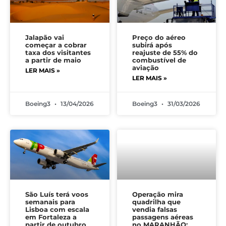
Jalapão vai
Preço do aéreo
começar a cobrar
subirá após
taxa dos visitantes
reajuste de 55% do
a partir de maio
combustível de
aviação
LER MAIS »
LER MAIS »
Boeing3
13/04/2026
Boeing3
31/03/2026
São Luís terá voos
Operação mira
semanais para
quadrilha que
Lisboa com escala
vendia falsas
em Fortaleza a
passagens aéreas
partir de outubro
no MARANHÃO;