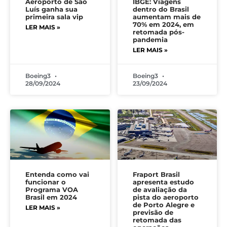
Aeroporto de São
IBGE: Viagens
Luís ganha sua
dentro do Brasil
primeira sala vip
aumentam mais de
70% em 2024, em
LER MAIS »
retomada pós-
pandemia
LER MAIS »
Boeing3
Boeing3
28/09/2024
23/09/2024
Entenda como vai
Fraport Brasil
funcionar o
apresenta estudo
Programa VOA
de avaliação da
Brasil em 2024
pista do aeroporto
de Porto Alegre e
LER MAIS »
previsão de
retomada das