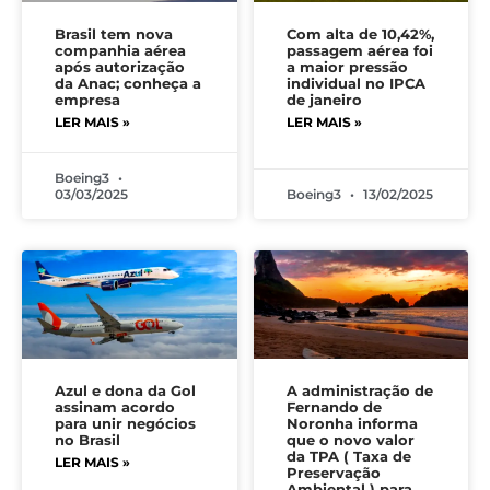
Brasil tem nova
Com alta de 10,42%,
companhia aérea
passagem aérea foi
após autorização
a maior pressão
da Anac; conheça a
individual no IPCA
empresa
de janeiro
LER MAIS »
LER MAIS »
Boeing3
03/03/2025
Boeing3
13/02/2025
Azul e dona da Gol
A administração de
assinam acordo
Fernando de
para unir negócios
Noronha informa
no Brasil
que o novo valor
da TPA ( Taxa de
LER MAIS »
Preservação
Ambiental ) para