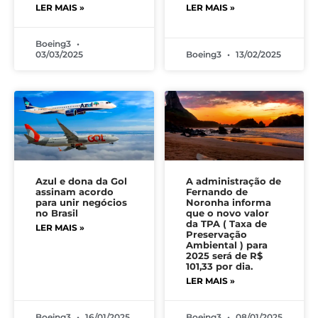
LER MAIS »
LER MAIS »
Boeing3
03/03/2025
Boeing3
13/02/2025
Azul e dona da Gol
A administração de
assinam acordo
Fernando de
para unir negócios
Noronha informa
no Brasil
que o novo valor
da TPA ( Taxa de
LER MAIS »
Preservação
Ambiental ) para
2025 será de R$
101,33 por dia.
LER MAIS »
Boeing3
16/01/2025
Boeing3
08/01/2025