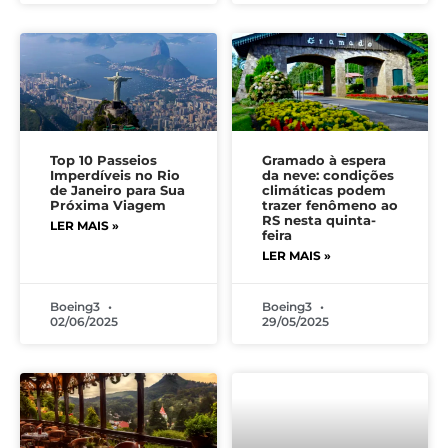
Top 10 Passeios
Gramado à espera
Imperdíveis no Rio
da neve: condições
de Janeiro para Sua
climáticas podem
Próxima Viagem
trazer fenômeno ao
RS nesta quinta-
LER MAIS »
feira
LER MAIS »
Boeing3
Boeing3
02/06/2025
29/05/2025