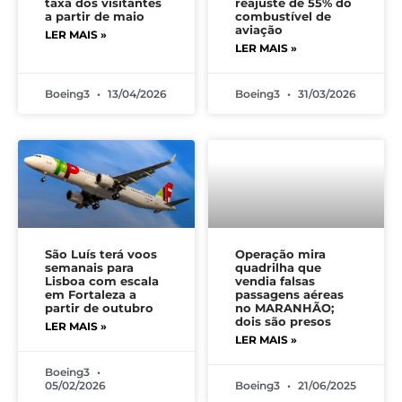
taxa dos visitantes
reajuste de 55% do
a partir de maio
combustível de
aviação
LER MAIS »
LER MAIS »
Boeing3
13/04/2026
Boeing3
31/03/2026
São Luís terá voos
Operação mira
semanais para
quadrilha que
Lisboa com escala
vendia falsas
em Fortaleza a
passagens aéreas
partir de outubro
no MARANHÃO;
dois são presos
LER MAIS »
LER MAIS »
Boeing3
05/02/2026
Boeing3
21/06/2025