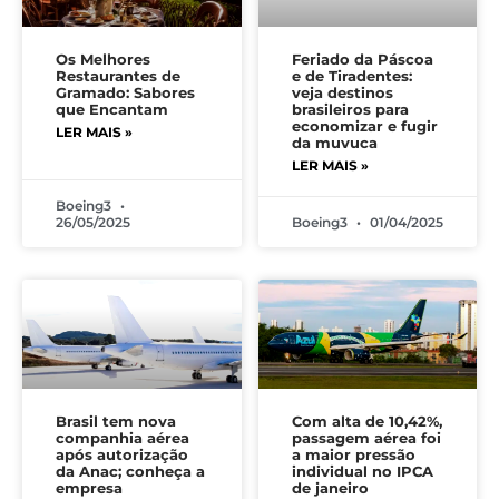
Os Melhores
Feriado da Páscoa
Restaurantes de
e de Tiradentes:
Gramado: Sabores
veja destinos
que Encantam
brasileiros para
economizar e fugir
LER MAIS »
da muvuca
LER MAIS »
Boeing3
26/05/2025
Boeing3
01/04/2025
Brasil tem nova
Com alta de 10,42%,
companhia aérea
passagem aérea foi
após autorização
a maior pressão
da Anac; conheça a
individual no IPCA
empresa
de janeiro