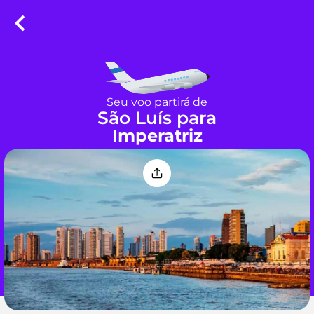
Seu voo partirá de
São Luís para
Imperatriz