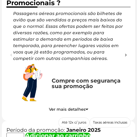
Promocionais ?
Passagens aéreas promocionais são bilhetes de
As 
avião que são vendidos a preços mais baixos do
têm
que o normal. Essas ofertas podem ser feitas por
pas
diversas razões, como por exemplo para
via
estimular a demanda em períodos de baixa
ler
temporada, para preencher lugares vazios em
uma
voos que já estão programados, ou para
sur
competir com outras companhias aéreas.
Compre com segurança
sua promoção
Ver mais detalhes
Até 12x c/ juros
Taxas aéreas inclusas
Período da promoção:
Janeiro 2025
Adicionar ao carrinho