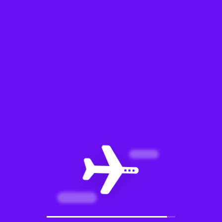
dias antes do
mês sugerido ou
em até 24 horas
após a comprar
vamos enviar as
opções de voo
para sua
confirmação.
Em até 30 dias
antes ou em 24
horas após a
comprar da tão
esperada viagem,
enviaremos toda
a documentação
para embarque
com detalhes
dos voos,