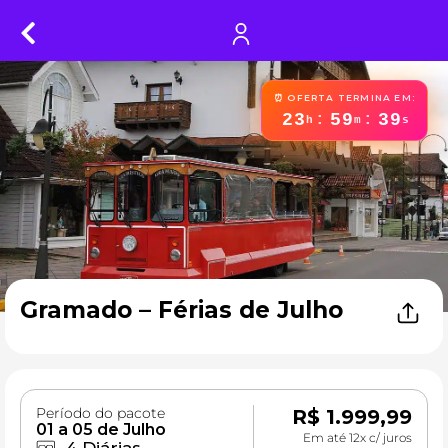
⏰ OFERTA TERMINA EM:
23
59
38
:
:
h
m
s
Gramado – Férias de Julho
Período do pacote
R$
1.999,99
01 a 05 de Julho
Em até 12x c/ juros