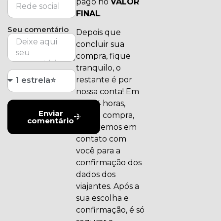
pago no
VALOR
FINAL
.
Seu comentário
Depois que
concluir sua
compra, fique
tranquilo, o
restante é por
nossa conta! Em
até 24 horas,
Enviar
após a compra,
comentário
entraremos em
contato com
você para a
confirmação dos
dados dos
viajantes. Após a
sua escolha e
confirmação, é só