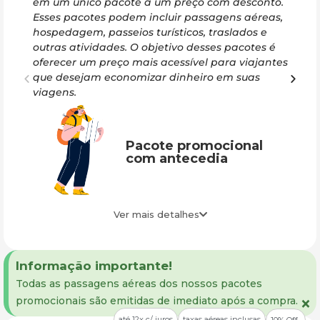
em um único pacote a um preço com desconto.
nã
Esses pacotes podem incluir passagens aéreas,
sua
hospedagem, passeios turísticos, traslados e
par
outras atividades. O objetivo desses pacotes é
oferecer um preço mais acessível para viajantes
que desejam economizar dinheiro em suas
viagens.
Pacote promocional
com antecedia
Ver mais detalhes
Informação importante!
Todas as passagens aéreas dos nossos pacotes
×
promocionais são emitidas de imediato após a compra.
até 12x c/ juros
taxas aéreas inclusas
10% Off