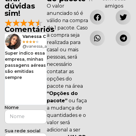
dúvidas
O valor
amigos
sim!
anunciado só é
válido na compra
★
★
★
★
★
Comentários
de 1 pacote. Caso
a compra seja
Pires
Vanessa Campos
realizada para





alvees
@vanessa_acampos
casal ou mais
Super indico essa
pessoas, será
empresa, minhas
necessário
passagens aéreas
s
são emitidas
contatar as
sempre
opções do
pacote na área
“Opções do
pacote”
ou faça
Nome
a mudança de
quantidades e o
valor será
adicional a ser
Sua rede social