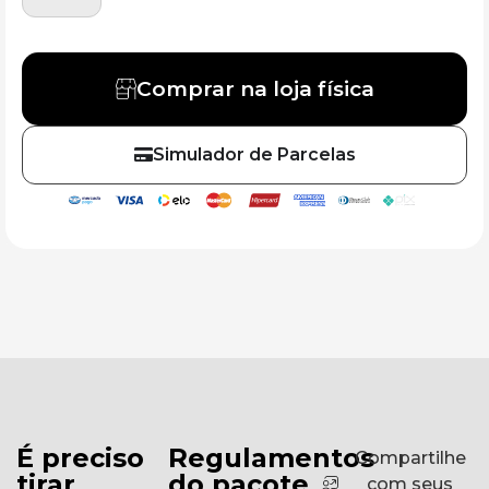
Comprar na loja física
Simulador de Parcelas
É preciso
Regulamentos
Compartilhe
tirar
do pacote
com seus