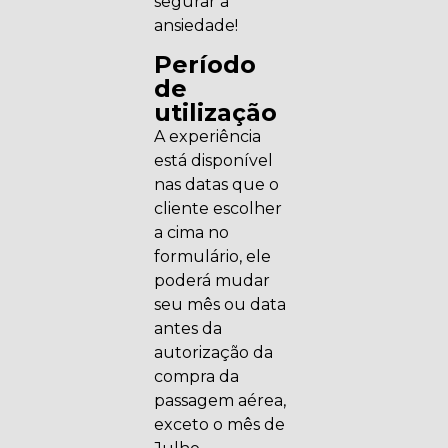
segurar a
ansiedade!
Período
de
utilização
A experiência
está disponível
nas datas que o
cliente escolher
a cima no
formulário, ele
poderá mudar
seu mês ou data
antes da
autorização da
compra da
passagem aérea,
exceto o mês de