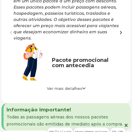
em um único pacote a um preço com desconto.
nã
Esses pacotes podem incluir passagens aéreas,
sua
hospedagem, passeios turísticos, traslados e
par
outras atividades. O objetivo desses pacotes é
oferecer um preço mais acessível para viajantes
que desejam economizar dinheiro em suas
viagens.
Pacote promocional
com antecedia
Ver mais detalhes
Informação importante!
Todas as passagens aéreas dos nossos pacotes
×
promocionais são emitidas de imediato após a compra.
até 12x c/ juros
taxas aéreas inclusas
10% Off