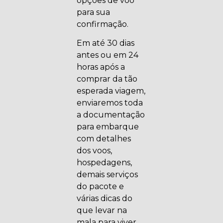
opções de voo
para sua
confirmação.
Em até 30 dias
antes ou em 24
horas após a
comprar da tão
esperada viagem,
enviaremos toda
a documentação
para embarque
com detalhes
dos voos,
hospedagens,
demais serviços
do pacote e
várias dicas do
que levar na
mala para viver