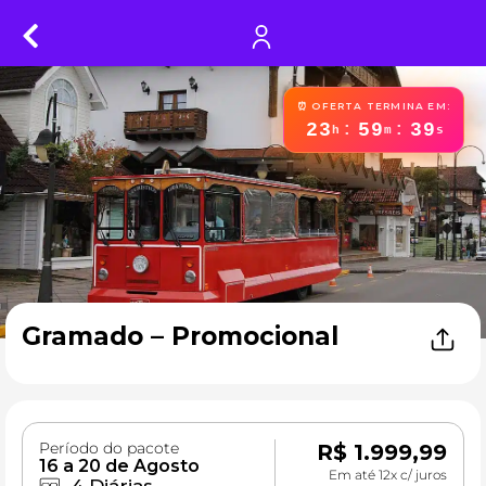
⏰ OFERTA TERMINA EM:
23
59
38
:
:
h
m
s
Gramado – Promocional
Período do pacote
R$
1.999,99
16 a 20 de Agosto
Em até 12x c/ juros