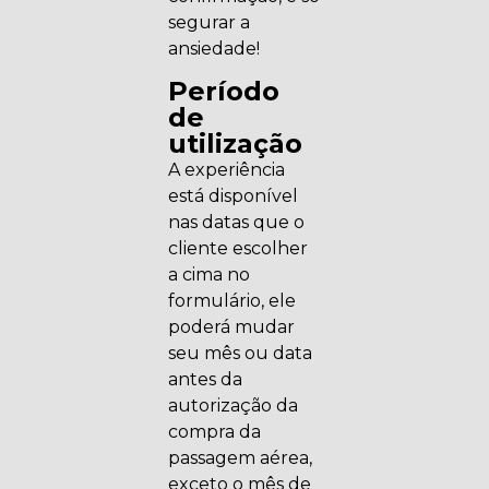
segurar a
ansiedade!
Período
de
utilização
A experiência
está disponível
nas datas que o
cliente escolher
a cima no
formulário, ele
poderá mudar
seu mês ou data
antes da
autorização da
compra da
passagem aérea,
exceto o mês de