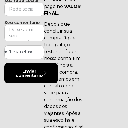
Sua rede social
pago no
VALOR
FINAL
.
Seu comentário
Depois que
concluir sua
compra, fique
tranquilo, o
restante é por
nossa conta! Em
até 24 horas,
Enviar
após a compra,
comentário
entraremos em
contato com
você para a
confirmação dos
dados dos
viajantes. Após a
sua escolha e
confirmação, é só