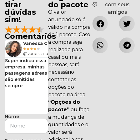
tirar
do pacote
com seus
dúvidas
O valor
amigos
sim!
anunciado só é
válido na compra
★
★
★
★
★
Comentários
de 1 pacote. Caso
a compra seja
Pires
Vanessa Campos
realizada para





alvees
@vanessa_acampos
casal ou mais
Super indico essa
pessoas, será
empresa, minhas
necessário
passagens aéreas
s
são emitidas
contatar as
sempre
opções do
pacote na área
“Opções do
pacote”
ou faça
Nome
a mudança de
quantidades e o
valor será
adicional a ser