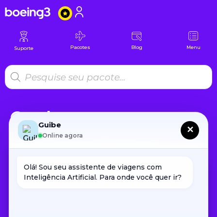
Pacotes
Blog
Menu
Suporte
Conheça seu
Guibe
próximo destino
✕
Online agora
Olá! Sou seu assistente de viagens com 
Inteligência Artificial. Para onde você quer ir?